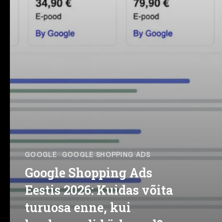
GOOGLE
GOOGLE SHOPPING ADS
Google Shopping Ads
Eestis 2026: Kuidas võita
turuosa enne, kui