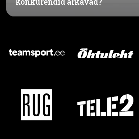
konkurendid ärkavad?