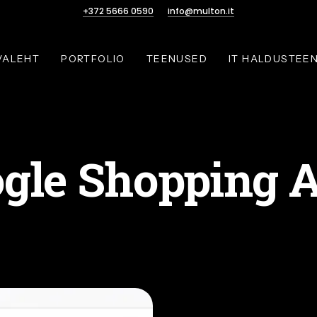
+372 5666 0590
info@multon.it
VALEHT
PORTFOLIO
TEENUSED
IT HALDUSTEE
gle Shopping 