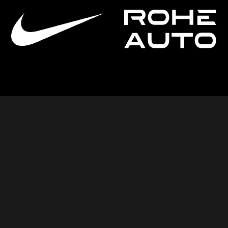
ennutame Sinu veebipoe orbiidile ja paneme äri kasva
ta ühendu