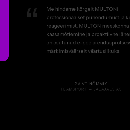
Me hindame kõrgelt MULTONi
professionaalset pühendumust ja ki
reageerimist. MULTON meeskonna
kaasamõtlemine ja proaktiivne läh
on osutunud e-poe arendusprotses
märkimisväärselt väärtuslikuks.
RAIVO NÕMMIK
TEAMSPORT — JALAJÄLG AS