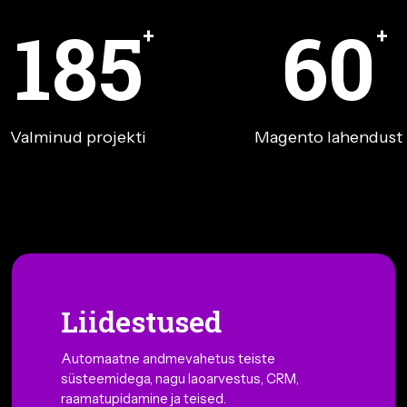
185
60
+
+
Valminud projekti
Magento lahendust
Liidestused
Automaatne andmevahetus teiste
süsteemidega, nagu laoarvestus, CRM,
raamatupidamine ja teised.