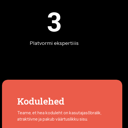
3
Platvormi ekspertiiis
Kodulehed
Teame, et hea koduleht on kasutajasõbralik,
atraktiivne ja pakub väärtuslikku sisu.