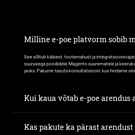
Milline e-poe platvorm sobib m
See sõltub käibest, tootemahust ja integratsiooniva
suurusega poodidele, Magento suurematele ja keeruka
jaoks. Pakume tasuta konsultatsiooni, kus hindame sinu
Kui kaua võtab e-poe arendus 
Lihtsamad WooCommerce’i poed valmivad 4–8 nädalaga
ajakava koostame pärast projekti mahuga tutvumist.
Kas pakute ka pärast arendust