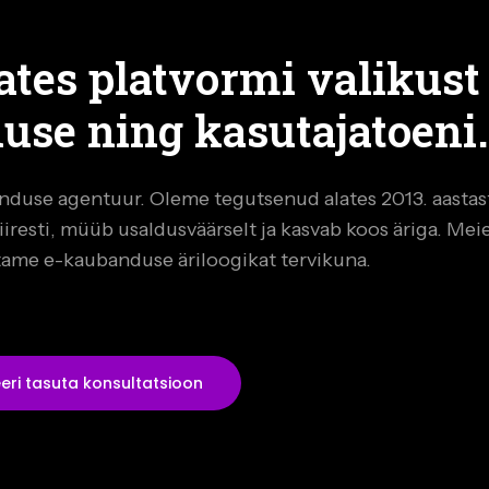
lates platvormi valikust
use ning kasutajatoeni
nduse agentuur. Oleme tegutsenud alates 2013. aastas
iresti, müüb usaldusväärselt ja kasvab koos äriga. Mei
tame e-kaubanduse äriloogikat tervikuna.
eri tasuta konsultatsioon