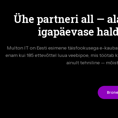
Ühe partneri all — a
igapäevase hald
Multon IT on Eesti esimene täisfookusega e-kauba
enam kui 185 ettevõttel luua veebipoe, mis töötab ki
ainult tehniline — mõis
Brone