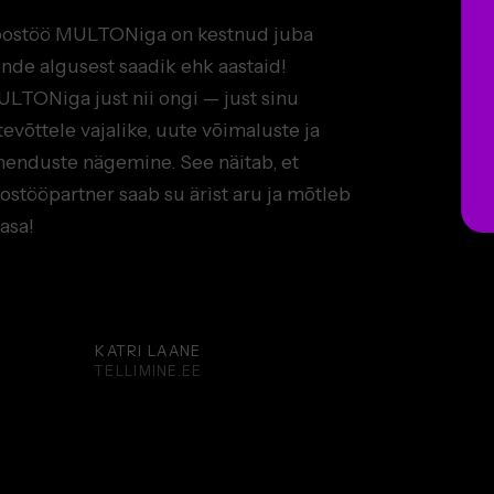
ostöö MULTONiga on kestnud juba
nde algusest saadik ehk aastaid!
LTONiga just nii ongi — just sinu
tevõttele vajalike, uute võimaluste ja
henduste nägemine. See näitab, et
ostööpartner saab su ärist aru ja mõtleb
asa!
KATRI LAANE
TELLIMINE.EE