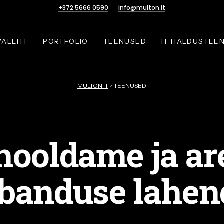
+372 5666 0590
info@multon.it
VALEHT
PORTFOLIO
TEENUSED
IT HALDUSTEE
MULTON IT
>
TEENUSED
hooldame ja a
banduse lahen