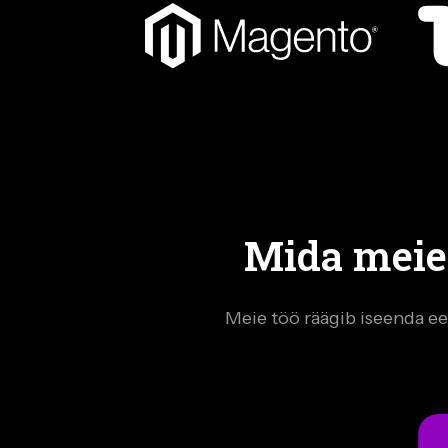
Mida meie
Meie töö räägib iseenda ees