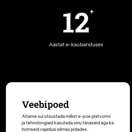
12
+
Aastat e-kaubanduses
Veebipoed
Aitame sul otsustada millist e-poe platvormi
ja tehnoloogiaid kasutada sinu tänaseid aga ka
homseid vajadusi silmas pidades.