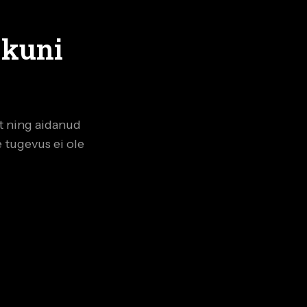
 kuni
.
t ning aidanud
e tugevus ei ole