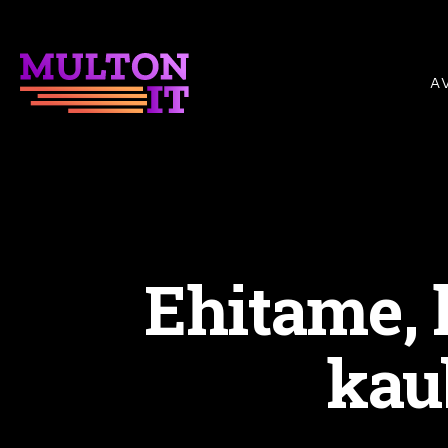
Skip
to
main
A
content
Ehitame, 
kau