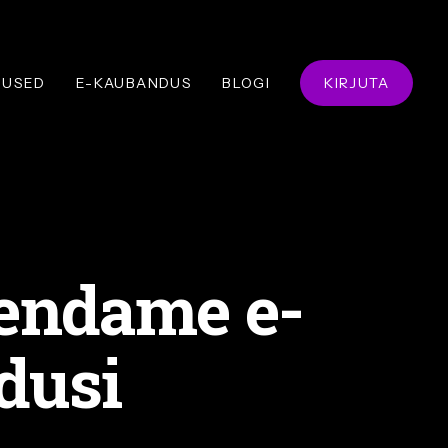
NUSED
E-KAUBANDUS
BLOGI
KIRJUTA
rendame e-
dusi