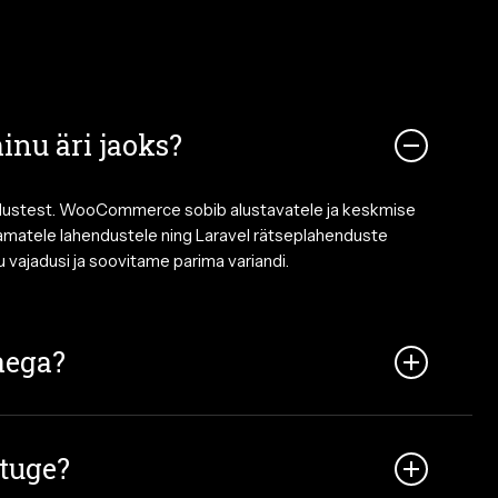
inu äri jaoks?
jadustest. WooCommerce sobib alustavatele ja keskmise
matele lahendustele ning Laravel rätseplahenduste
 vajadusi ja soovitame parima variandi.
aega?
, Magento projektid keskmiselt 3–5 kuuga. Täpse
 tuge?